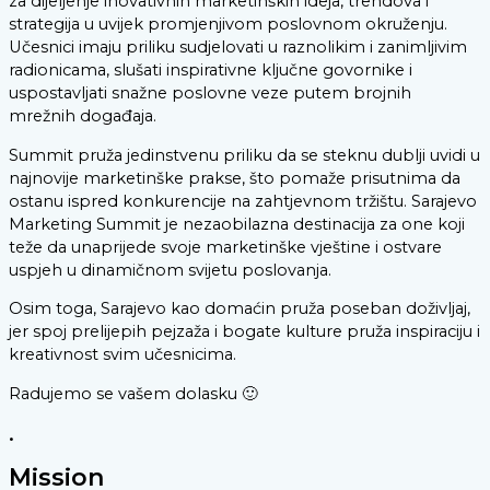
za dijeljenje inovativnih marketinških ideja, trendova i
strategija u uvijek promjenjivom poslovnom okruženju.
Učesnici imaju priliku sudjelovati u raznolikim i zanimljivim
radionicama, slušati inspirativne ključne govornike i
uspostavljati snažne poslovne veze putem brojnih
mrežnih događaja.
Summit pruža jedinstvenu priliku da se steknu dublji uvidi u
najnovije marketinške prakse, što pomaže prisutnima da
ostanu ispred konkurencije na zahtjevnom tržištu. Sarajevo
Marketing Summit je nezaobilazna destinacija za one koji
teže da unaprijede svoje marketinške vještine i ostvare
uspjeh u dinamičnom svijetu poslovanja.
Osim toga, Sarajevo kao domaćin pruža poseban doživljaj,
jer spoj prelijepih pejzaža i bogate kulture pruža inspiraciju i
kreativnost svim učesnicima.
Radujemo se vašem dolasku 🙂
.
Mission